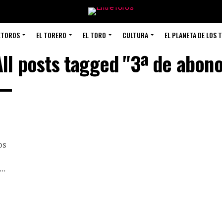
ETOROS
EL TORERO
EL TORO
CULTURA
EL PLANETA DE LOS 
All posts tagged "3ª de abono
os
..