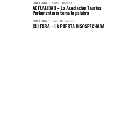
CULTURA
hace 5 meses
ACTUALIDAD – La Asociación Taurina
Parlamentaria toma la palabra
CULTURA
hace 10 meses
CULTURA – LA PUERTA INSOSPECHADA
CULTURA
hace 1 año
ACTUALIDAD – Tardes de miopía
ADVERTISEMENT
POLÍTICA DE COOKIES (UE)