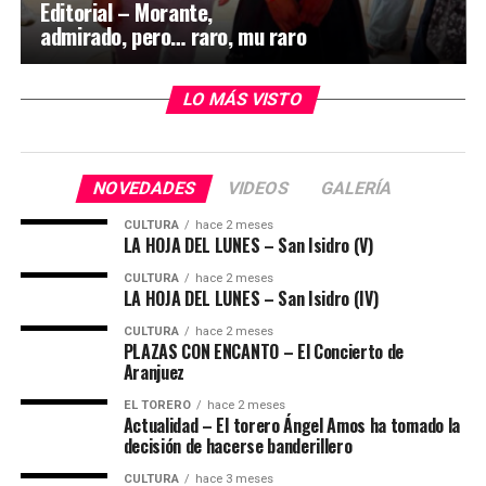
Editorial – Morante,
admirado, pero… raro, mu raro
LO MÁS VISTO
NOVEDADES
VIDEOS
GALERÍA
CULTURA
hace 2 meses
LA HOJA DEL LUNES – San Isidro (V)
CULTURA
hace 2 meses
LA HOJA DEL LUNES – San Isidro (IV)
CULTURA
hace 2 meses
PLAZAS CON ENCANTO – El Concierto de
Aranjuez
EL TORERO
hace 2 meses
Actualidad – El torero Ángel Amos ha tomado la
decisión de hacerse banderillero
CULTURA
hace 3 meses