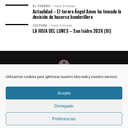
EL TORERO
hace 3 meses
Actualidad – El torero Ángel Amos ha tomado la
decisión de hacerse banderillero
CULTURA
hace 3 meses
LA HOJA DEL LUNES – San Isidro 2026 (III)
Utilizamos cookies para optimizar nuestro sitio web y nuestro servicio.
Acepto
POLÍTICA DE COOKIES (UE)
Denegado
Copyright © 2021 - EntreToros | Prohibida la reproducción y utilización
Preferencias
total o parcial, por cualquier medio, sin autorización expresa por
escrito.