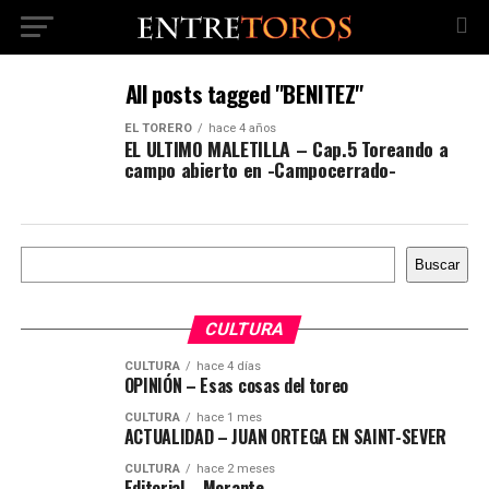
All posts tagged "BENITEZ"
EL TORERO
hace 4 años
EL ULTIMO MALETILLA – Cap.5 Toreando a
campo abierto en -Campocerrado-
Buscar
Buscar
CULTURA
CULTURA
hace 4 días
OPINIÓN – Esas cosas del toreo
CULTURA
hace 1 mes
ACTUALIDAD – JUAN ORTEGA EN SAINT-SEVER
CULTURA
hace 2 meses
Editorial – Morante,