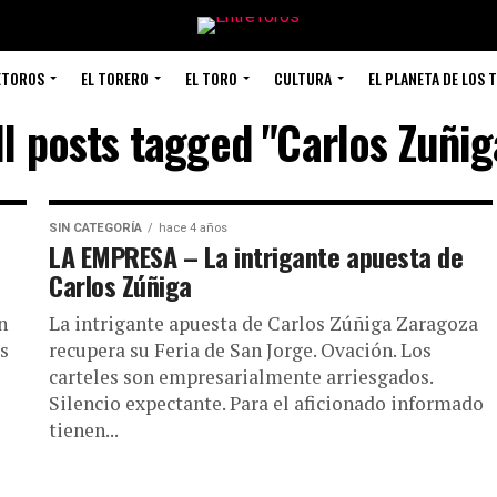
ETOROS
EL TORERO
EL TORO
CULTURA
EL PLANETA DE LOS 
ll posts tagged "Carlos Zuñig
SIN CATEGORÍA
hace 4 años
LA EMPRESA – La intrigante apuesta de
Carlos Zúñiga
n
La intrigante apuesta de Carlos Zúñiga Zaragoza
os
recupera su Feria de San Jorge. Ovación. Los
carteles son empresarialmente arriesgados.
Silencio expectante. Para el aficionado informado
tienen...