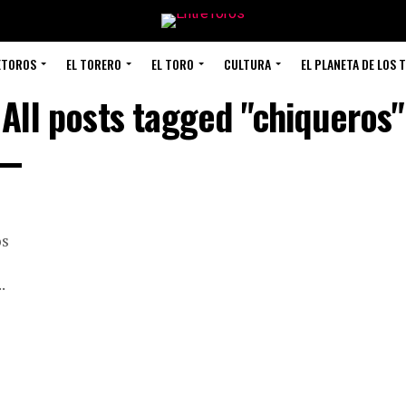
ETOROS
EL TORERO
EL TORO
CULTURA
EL PLANETA DE LOS 
All posts tagged "chiqueros"
os
.