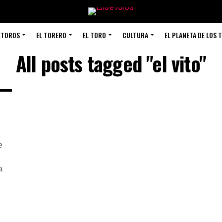
ETOROS
EL TORERO
EL TORO
CULTURA
EL PLANETA DE LOS 
All posts tagged "el vito"
e
a