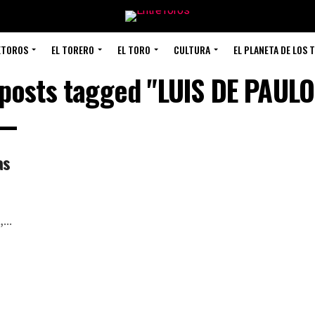
ETOROS
EL TORERO
EL TORO
CULTURA
EL PLANETA DE LOS 
 posts tagged "LUIS DE PAUL
as
...