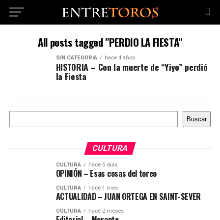
All posts tagged "PERDIO LA FIESTA"
SIN CATEGORÍA
hace 4 años
HISTORIA – Con la muerte de “Yiyo” perdió
la Fiesta
Buscar
Buscar
CULTURA
CULTURA
hace 5 días
OPINIÓN – Esas cosas del toreo
CULTURA
hace 1 mes
ACTUALIDAD – JUAN ORTEGA EN SAINT-SEVER
CULTURA
hace 2 meses
Editorial – Morante,