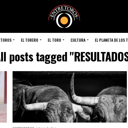
ETOROS
EL TORERO
EL TORO
CULTURA
EL PLANETA DE LOS 
ll posts tagged "RESULTADO