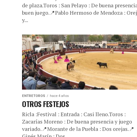
de plaza.Toros : San Pelayo : De buena presenci
buen juego.📍Pablo Hermoso de Mendoza : Ore
y...
ENTRETOROS
hace 4 años
OTROS FESTEJOS
Ricla :Festival : Entrada : Casi lleno.Toros :
Zacarías Moreno : De buena presencia y juego
variado.📍Morante de la Puebla : Dos orejas.📍
Ginés Marín : Dos...