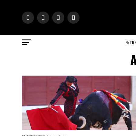
ENTR
A