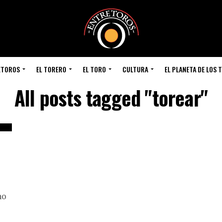
ETOROS
EL TORERO
EL TORO
CULTURA
EL PLANETA DE LOS 
All posts tagged "torear"
no