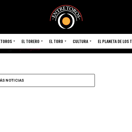
ETOROS
EL TORERO
EL TORO
CULTURA
EL PLANETA DE LOS 
 Y
ÁS NOTICIAS
ergio
or