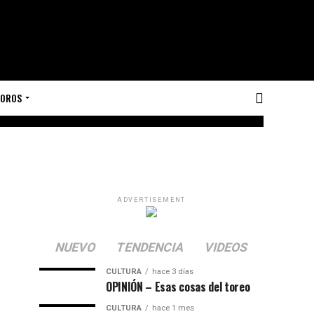
TOROS
ADVERTISEMENT
NUEVO
TENDENCIA
VIDEOS
CULTURA
hace 3 días
OPINIÓN – Esas cosas del toreo
CULTURA
hace 1 mes