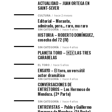
ACTUALIDAD – JUAN ORTEGA EN
SAINT-SEVER
CULTURA
hace 2 meses
Editorial – Morante,
admirado, pero… raro, mu raro
SIN CATEGORÍA
hace 4 años
HISTORIA – ROBERTO DOMÍNGUEZ,
cosecha del 72 (lV)
SIN CATEGORÍA
hace 4 años
PLANETA TORO – 🇲🇽 LAS TRES
CARABELAS
EL TORO
hace 5 años
ENSAYO – El toro, un versátil
actor dramático
SIN CATEGORÍA
hace 4 años
CONVERSACIONES DE
ENTRETOROS – Los Hermoso de
Mendoza. (2ª Parte)
SIN CATEGORÍA
hace 4 años
ENTREVISTAS – Pablo y Guillermo
Hermoso de Mendoza. (1ª Parte)