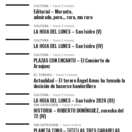
CULTURA
hace 2 meses
Editorial – Morante,
admirado, pero… raro, mu raro
CULTURA
hace 2 meses
LA HOJA DEL LUNES – San Isidro (V)
CULTURA
hace 2 meses
LA HOJA DEL LUNES – San Isidro (IV)
CULTURA
hace 2 meses
PLAZAS CON ENCANTO – El Concierto de
Aranjuez
EL TORERO
hace 2 meses
Actualidad – El torero Ángel Amos ha tomado la
decisión de hacerse banderillero
CULTURA
hace 2 meses
LA HOJA DEL LUNES – San Isidro 2026 (III)
SIN CATEGORÍA
hace 4 años
HISTORIA – ROBERTO DOMÍNGUEZ, cosecha del
72 (lV)
SIN CATEGORÍA
hace 4 años
PLANETA TORO – 🇲🇽 LAS TRES CARABELAS