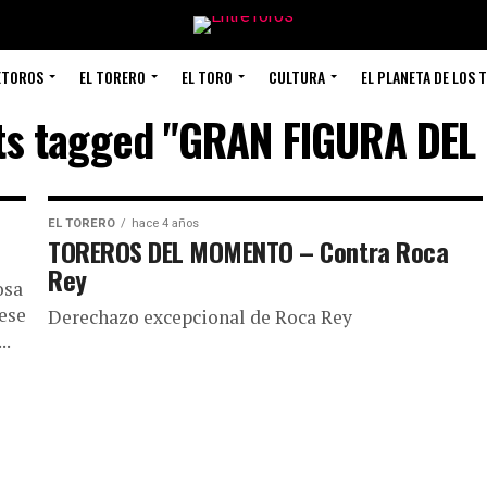
ETOROS
EL TORERO
EL TORO
CULTURA
EL PLANETA DE LOS 
sts tagged "GRAN FIGURA DEL
EL TORERO
hace 4 años
TOREROS DEL MOMENTO – Contra Roca
Rey
osa
 ese
Derechazo excepcional de Roca Rey
..