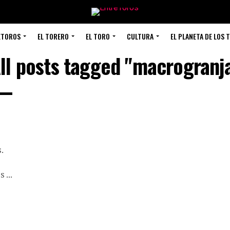
ETOROS
EL TORERO
EL TORO
CULTURA
EL PLANETA DE LOS 
ll posts tagged "macrogranj
.
 ...