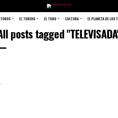
ETOROS
EL TORERO
EL TORO
CULTURA
EL PLANETA DE LOS 
All posts tagged "TELEVISADA
.