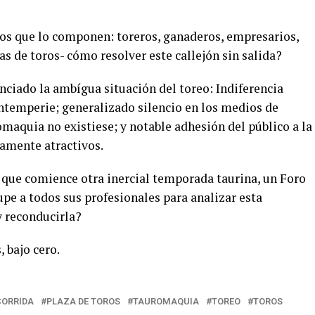
 los que lo componen: toreros, ganaderos, empresarios,
as de toros- cómo resolver este callejón sin salida?
ciado la ambígua situación del toreo: Indiferencia
intemperie; generalizado silencio en los medios de
omaquia no existiese; y notable adhesión del público a la
amente atractivos.
e que comience otra inercial temporada taurina, un Foro
pe a todos sus profesionales para analizar esta
y reconducirla?
s, bajo cero.
CORRIDA
PLAZA DE TOROS
TAUROMAQUIA
TOREO
TOROS