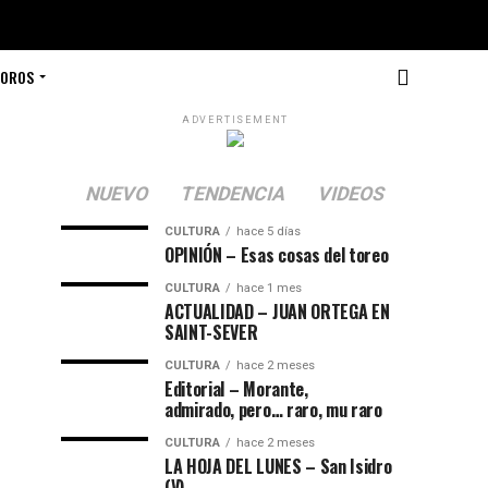
TOROS
ADVERTISEMENT
NUEVO
TENDENCIA
VIDEOS
CULTURA
hace 5 días
OPINIÓN – Esas cosas del toreo
CULTURA
hace 1 mes
ACTUALIDAD – JUAN ORTEGA EN
SAINT-SEVER
CULTURA
hace 2 meses
Editorial – Morante,
admirado, pero… raro, mu raro
CULTURA
hace 2 meses
LA HOJA DEL LUNES – San Isidro
(V)