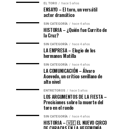
EL TORO
hace 5 años
ENSAYO – El toro, un versátil
actor dramático
SIN CATEGORÍA
hace 4 años
HISTORIA – ¿Quién fue Currito de
la Cruz?
SIN CATEGORÍA
hace 4 años
LA EMPRESA – Elogio de los
hermanos Matilla
SIN CATEGORÍA
hace 4 años
LA COMUNICACIÓN – ​Álvaro
Acevedo, un crítico sevillano de
alto nivel
ENTRETOROS
hace 5 años
LOS ARGUMENTOS DE LA FIESTA –
Precisiones sobre la muerte del
toro en el ruedo
SIN CATEGORÍA
hace 4 años
HISTORIA – 🇻🇪 EL NUEVO CIRCO
DE CARACAS EN LA HEGEMONÍA