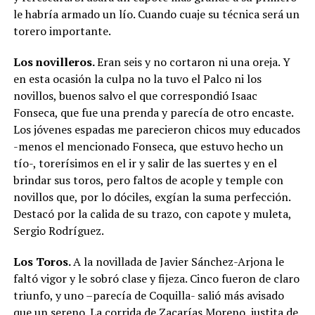
le habría armado un lío. Cuando cuaje su técnica será un
torero importante.
Los novilleros.
Eran seis y no cortaron ni una oreja. Y
en esta ocasión la culpa no la tuvo el Palco ni los
novillos, buenos salvo el que correspondió Isaac
Fonseca, que fue una prenda y parecía de otro encaste.
Los jóvenes espadas me parecieron chicos muy educados
-menos el mencionado Fonseca, que estuvo hecho un
tío-, torerísimos en el ir y salir de las suertes y en el
brindar sus toros, pero faltos de acople y temple con
novillos que, por lo dóciles, exgían la suma perfección.
Destacó por la calida de su trazo, con capote y muleta,
Sergio Rodríguez.
Los Toros.
A la novillada de Javier Sánchez-Arjona le
faltó vigor y le sobró clase y fijeza. Cinco fueron de claro
triunfo, y uno –parecía de Coquilla- salió más avisado
que un sereno. La corrida de Zacarías Moreno, justita de