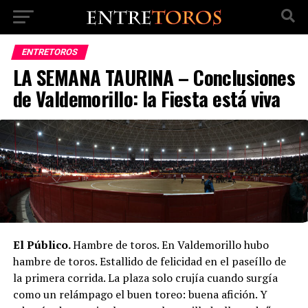
ENTRETOROS
LA SEMANA TAURINA – Conclusiones
de Valdemorillo: la Fiesta está viva
El Público.
Hambre de toros. En Valdemorillo hubo
hambre de toros. Estallido de felicidad en el paseíllo de
la primera corrida. La plaza solo crujía cuando surgía
como un relámpago el buen toreo: buena afición. Y