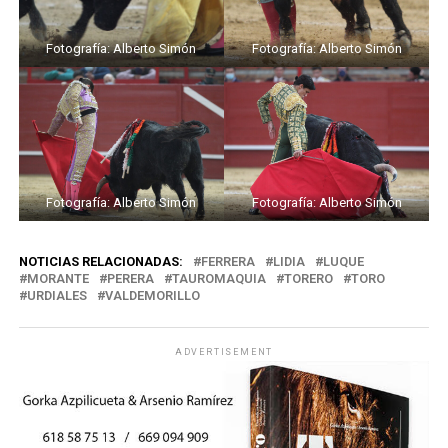
Fotografía: Alberto Simón
Fotografía: Alberto Simón
Fotografía: Alberto Simón
Fotografía: Alberto Simón
NOTICIAS RELACIONADAS:
FERRERA
LIDIA
LUQUE
MORANTE
PERERA
TAUROMAQUIA
TORERO
TORO
URDIALES
VALDEMORILLO
ADVERTISEMENT