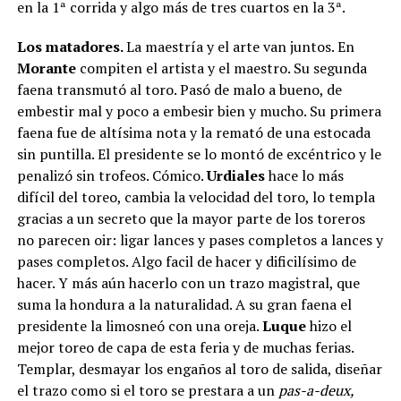
en la 1ª corrida y algo más de tres cuartos en la 3ª.
Los matadores.
La maestría y el arte van juntos. En
Morante
compiten el artista y el maestro. Su segunda
faena transmutó al toro. Pasó de malo a bueno, de
embestir mal y poco a embesir bien y mucho. Su primera
faena fue de altísima nota y la remató de una estocada
sin puntilla. El presidente se lo montó de excéntrico y le
penalizó sin trofeos. Cómico.
Urdiales
hace lo más
difícil del toreo, cambia la velocidad del toro, lo templa
gracias a un secreto que la mayor parte de los toreros
no parecen oir: ligar lances y pases completos a lances y
pases completos. Algo facil de hacer y dificilísimo de
hacer. Y más aún hacerlo con un trazo magistral, que
suma la hondura a la naturalidad. A su gran faena el
presidente la limosneó con una oreja.
Luque
hizo el
mejor toreo de capa de esta feria y de muchas ferias.
Templar, desmayar los engaños al toro de salida, diseñar
el trazo como si el toro se prestara a un
pas-a-deux,