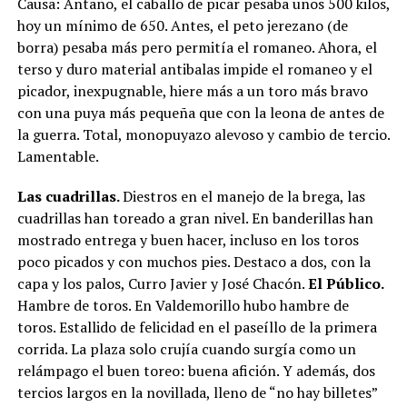
Causa: Antaño, el caballo de picar pesaba unos 500 kilos,
hoy un mínimo de 650. Antes, el peto jerezano (de
borra) pesaba más pero permitía el romaneo. Ahora, el
terso y duro material antibalas impide el romaneo y el
picador, inexpugnable, hiere más a un toro más bravo
con una puya más pequeña que con la leona de antes de
la guerra. Total, monopuyazo alevoso y cambio de tercio.
Lamentable.
Las cuadrillas.
Diestros en el manejo de la brega, las
cuadrillas han toreado a gran nivel. En banderillas han
mostrado entrega y buen hacer, incluso en los toros
poco picados y con muchos pies. Destaco a dos, con la
capa y los palos, Curro Javier y José Chacón.
El Público.
Hambre de toros. En Valdemorillo hubo hambre de
toros. Estallido de felicidad en el paseíllo de la primera
corrida. La plaza solo crujía cuando surgía como un
relámpago el buen toreo: buena afición. Y además, dos
tercios largos en la novillada, lleno de “no hay billetes”