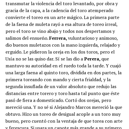
transmutar la violencia del toro levantado, por obra y
gracia de la capa, a la cadencia del toro atemperado
convierte el toreo en un arte mágico. La primera parte
de la faena de muleta rayó a esa altura de toreo irreal,
pero el toro se vino abajo y todos nos despertamos y
salimos del ensueño.
Ferrera,
vuluntarioso y animoso,
dio buenos muletazos con la mano izquierda, relajado y
erguido. Le pidieron la oreja en los dos toros, pero el
Usía no se las quiso dar. Sí se las dio a
Perera,
que
mantuvo su autoridad en el ruedo toda la tarde. Y cuajó
una larga faena al quinto toro, dividida en dos partes, la
primera toreando con mando y cierta frialdad, y la
segunda insuflada de un valor absoluto que redujo las
distancias entre torero y toro hasta tal punto que éste
pasó de fiera a domesticado. Cortó dos orejas, pero
mereció una. Y no sé si Alejandro Marcos mereció la que
obtuvo. Hizo un toreo de desigual acople a un toro muy
bueno, pero cuentó con la ventaja de que torea con arte
y ferescura. Si usara un capote más grande a su primero