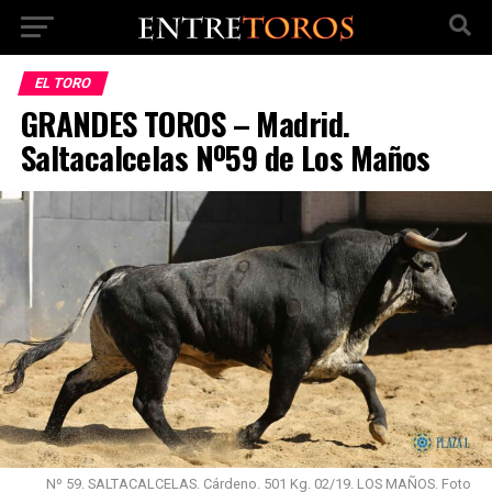
EL TORO
GRANDES TOROS – Madrid.
Saltacalcelas Nº59 de Los Maños
Nº 59. SALTACALCELAS. Cárdeno. 501 Kg. 02/19. LOS MAÑOS. Foto