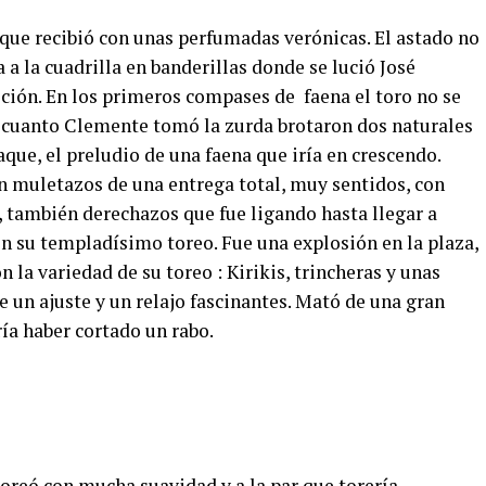
l que recibió con unas perfumadas verónicas. El astado no
 a la cuadrilla en banderillas donde se lució José
ión. En los primeros compases de faena el toro no se
n cuanto Clemente tomó la zurda brotaron dos naturales
e, el preludio de una faena que iría en crescendo.
n muletazos de una entrega total, muy sentidos, con
, también derechazos que fue ligando hasta llegar a
 su templadísimo toreo. Fue una explosión en la plaza,
 la variedad de su toreo : Kirikis, trincheras y unas
 un ajuste y un relajo fascinantes. Mató de una gran
ría haber cortado un rabo.
toreó con mucha suavidad y a la par que torería,