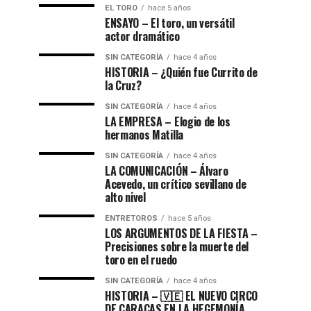
EL TORO
hace 5 años
ENSAYO – El toro, un versátil
actor dramático
SIN CATEGORÍA
hace 4 años
HISTORIA – ¿Quién fue Currito de
la Cruz?
SIN CATEGORÍA
hace 4 años
LA EMPRESA – Elogio de los
hermanos Matilla
SIN CATEGORÍA
hace 4 años
LA COMUNICACIÓN – ​Álvaro
Acevedo, un crítico sevillano de
alto nivel
ENTRETOROS
hace 5 años
LOS ARGUMENTOS DE LA FIESTA –
Precisiones sobre la muerte del
toro en el ruedo
SIN CATEGORÍA
hace 4 años
HISTORIA – 🇻🇪 EL NUEVO CIRCO
DE CARACAS EN LA HEGEMONÍA