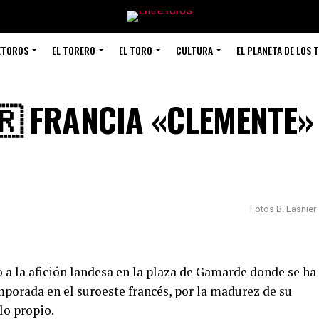
ETOROS
EL TORERO
EL TORO
CULTURA
EL PLANETA DE LOS 
🇷 FRANCIA «CLEMENTE»
Fotos B. Lasnier
 a la afición landesa en la plaza de Gamarde donde se ha
mporada en el suroeste francés, por la madurez de su
llo propio.