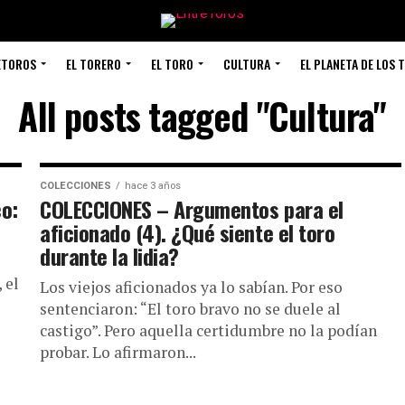
ETOROS
EL TORERO
EL TORO
CULTURA
EL PLANETA DE LOS 
All posts tagged "Cultura"
COLECCIONES
hace 3 años
o:
COLECCIONES – Argumentos para el
aficionado (4). ¿Qué siente el toro
durante la lidia?
 el
Los viejos aficionados ya lo sabían. Por eso
sentenciaron: “El toro bravo no se duele al
castigo”. Pero aquella certidumbre no la podían
probar. Lo afirmaron...