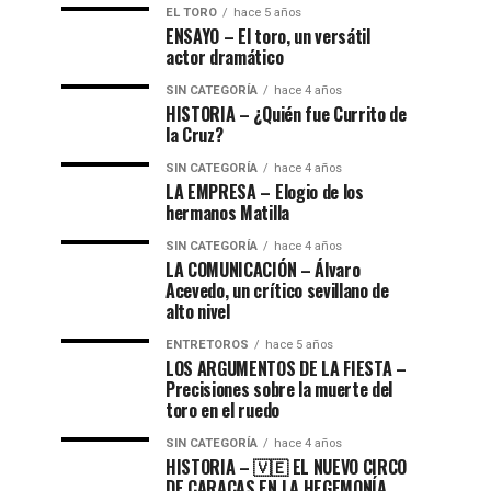
EL TORO
hace 5 años
ENSAYO – El toro, un versátil
actor dramático
SIN CATEGORÍA
hace 4 años
HISTORIA – ¿Quién fue Currito de
la Cruz?
SIN CATEGORÍA
hace 4 años
LA EMPRESA – Elogio de los
hermanos Matilla
SIN CATEGORÍA
hace 4 años
LA COMUNICACIÓN – ​Álvaro
Acevedo, un crítico sevillano de
alto nivel
ENTRETOROS
hace 5 años
LOS ARGUMENTOS DE LA FIESTA –
Precisiones sobre la muerte del
toro en el ruedo
SIN CATEGORÍA
hace 4 años
HISTORIA – 🇻🇪 EL NUEVO CIRCO
DE CARACAS EN LA HEGEMONÍA