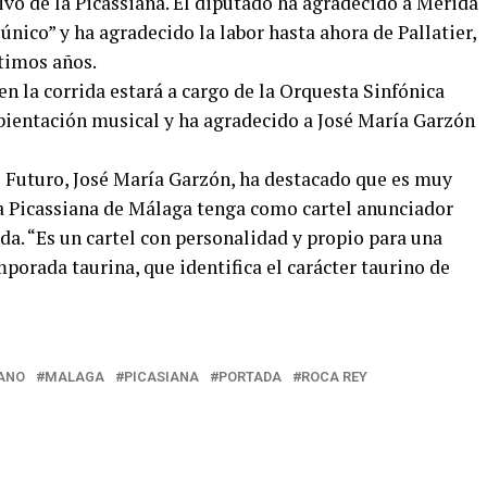
tivo de la Picassiana. El diputado ha agradecido a Mérida
“único” y ha agradecido la labor hasta ahora de Pallatier,
timos años.
n la corrida estará a cargo de la Orquesta Sinfónica
mbientación musical y ha agradecido a José María Garzón
e Futuro, José María Garzón, ha destacado que es muy
a Picassiana de Málaga tenga como cartel anunciador
da. “Es un cartel con personalidad y propio para una
mporada taurina, que identifica el carácter taurino de
ANO
MALAGA
PICASIANA
PORTADA
ROCA REY