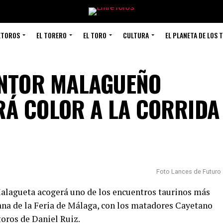
ETOROS
EL TORERO
EL TORO
CULTURA
EL PLANETA DE LOS 
INTOR MALAGUEÑO
Á COLOR A LA CORRIDA
Foto Lances de Futuro
Malagueta acogerá uno de los encuentros taurinos más
iana de la Feria de Málaga, con los matadores Cayetano
toros de Daniel Ruiz.