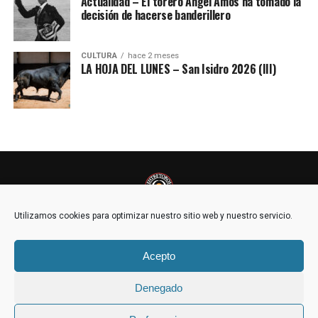
Actualidad – El torero Ángel Amos ha tomado la
decisión de hacerse banderillero
CULTURA
hace 2 meses
LA HOJA DEL LUNES – San Isidro 2026 (III)
Utilizamos cookies para optimizar nuestro sitio web y nuestro servicio.
Acepto
POLÍTICA DE COOKIES (UE)
Denegado
Copyright © 2021 - EntreToros | Prohibida la reproducción y utilización