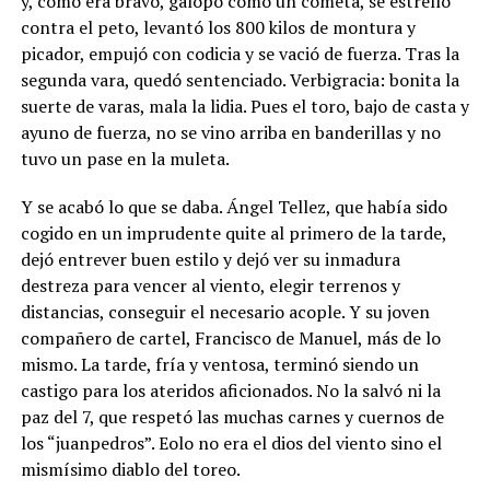
y, como era bravo, galopó como un cometa, se estrelló
contra el peto, levantó los 800 kilos de montura y
picador, empujó con codicia y se vació de fuerza. Tras la
segunda vara, quedó sentenciado. Verbigracia: bonita la
suerte de varas, mala la lidia. Pues el toro, bajo de casta y
ayuno de fuerza, no se vino arriba en banderillas y no
tuvo un pase en la muleta.
Y se acabó lo que se daba. Ángel Tellez, que había sido
cogido en un imprudente quite al primero de la tarde,
dejó entrever buen estilo y dejó ver su inmadura
destreza para vencer al viento, elegir terrenos y
distancias, conseguir el necesario acople. Y su joven
compañero de cartel, Francisco de Manuel, más de lo
mismo. La tarde, fría y ventosa, terminó siendo un
castigo para los ateridos aficionados. No la salvó ni la
paz del 7, que respetó las muchas carnes y cuernos de
los “juanpedros”. Eolo no era el dios del viento sino el
mismísimo diablo del toreo.