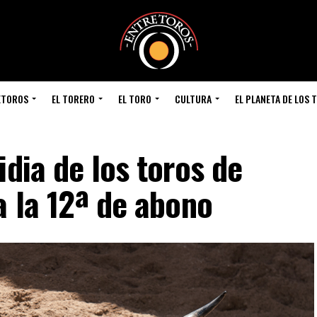
ETOROS
EL TORERO
EL TORO
CULTURA
EL PLANETA DE LOS 
idia de los toros de
a la 12ª de abono