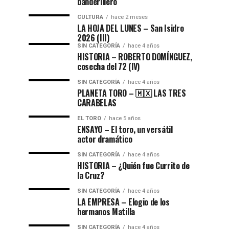
banderillero
CULTURA
hace 2 meses
LA HOJA DEL LUNES – San Isidro
2026 (III)
SIN CATEGORÍA
hace 4 años
HISTORIA – ROBERTO DOMÍNGUEZ,
cosecha del 72 (lV)
SIN CATEGORÍA
hace 4 años
PLANETA TORO – 🇲🇽 LAS TRES
CARABELAS
EL TORO
hace 5 años
ENSAYO – El toro, un versátil
actor dramático
SIN CATEGORÍA
hace 4 años
HISTORIA – ¿Quién fue Currito de
la Cruz?
SIN CATEGORÍA
hace 4 años
LA EMPRESA – Elogio de los
hermanos Matilla
SIN CATEGORÍA
hace 4 años