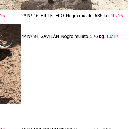
16
2º Nº 16. BILLETERO. Negro mulato. 585 kg.
10/16
4º Nº 84. GAVILÁN. Negro mulato. 576 kg.
10/17