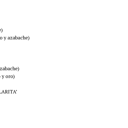
e)
o y azabache)
zabache)
y oro)
LARITA’