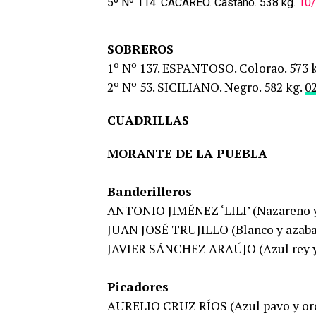
5º Nº 114. CACAREO. Castaño. 538 kg.
10
SOBREROS
1º Nº 137. ESPANTOSO. Colorao. 573 
2º Nº 53. SICILIANO. Negro. 582 kg.
0
CUADRILLAS
MORANTE DE LA PUEBLA
Banderilleros
ANTONIO JIMÉNEZ ‘LILI’ (Nazareno y
JUAN JOSÉ TRUJILLO (Blanco y azab
JAVIER SÁNCHEZ ARAÚJO (Azul rey y
Picadores
AURELIO CRUZ RÍOS (Azul pavo y or