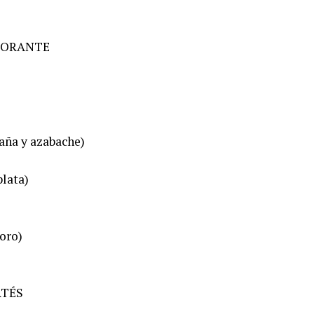
MORANTE
ña y azabache)
lata)
oro)
RTÉS