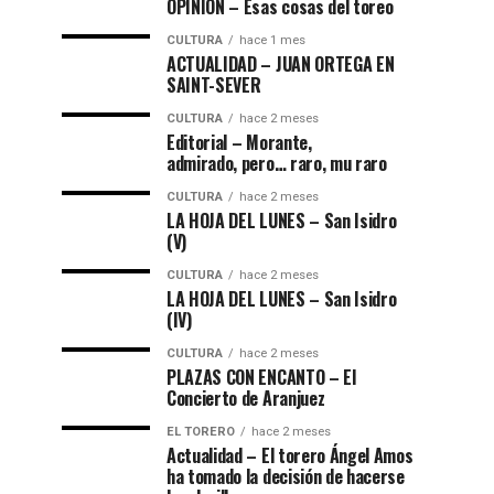
OPINIÓN – Esas cosas del toreo
CULTURA
hace 1 mes
ACTUALIDAD – JUAN ORTEGA EN
SAINT-SEVER
CULTURA
hace 2 meses
Editorial – Morante,
admirado, pero… raro, mu raro
CULTURA
hace 2 meses
LA HOJA DEL LUNES – San Isidro
(V)
CULTURA
hace 2 meses
LA HOJA DEL LUNES – San Isidro
(IV)
CULTURA
hace 2 meses
PLAZAS CON ENCANTO – El
Concierto de Aranjuez
EL TORERO
hace 2 meses
Actualidad – El torero Ángel Amos
ha tomado la decisión de hacerse