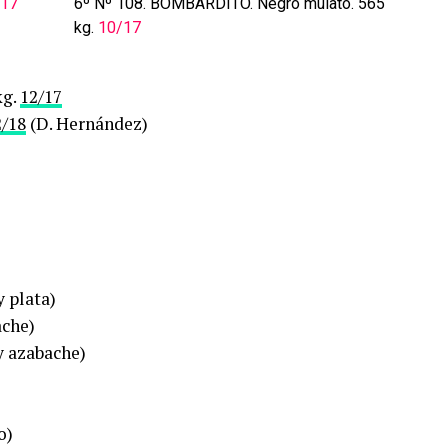
/17
6º Nº 108. BOMBARDITO. Negro mulato. 565
kg.
10/17
kg.
12/17
2/18
(D. Hernández)
 plata)
ache)
 azabache)
o)